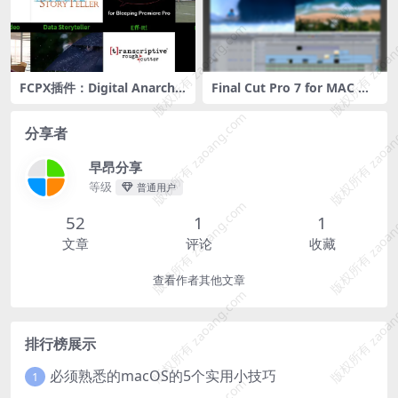
版权所有 zaoang.com
版权所有 zaoan
FCPX插件：Digital Anarchy
Final Cut Pro 7 for MAC 中
面部变形美颜丑化插件 Ugly
文版苹果视频剪辑软件免费下
Box（支持AE.PR.FCPX）
载
版权所有 zaoang.com
版权所有 zaoan
分享者
早昂分享
等级
普通用户
版权所有 zaoang.com
版权所有 zaoan
52
1
1
文章
评论
收藏
查看作者其他文章
版权所有 zaoang.com
版权所有 zaoan
排行榜展示
必须熟悉的macOS的5个实用小技巧
1