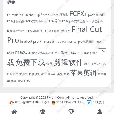
版权所有 zaoang.com
版权所有 zaoan
标签
FCPX
fcp7
fcpx分屏插件
CrumplePop Finisher
fcp7.0.3
fcp7更新包
FCPX插件
FCPX删除插件
FCPX安装插件
FCPX插件安装位置
fcpx调色插件
版权所有 zaoang.com
版权所有 zaoan
Final Cut
fcpx调色预设
FCPX转场插件
FCP分屏插件
fcp插件
Pro
final cut pro 7
Final Cut Pro 7.0.3
final cut pro分屏插件
hidpi
下
版权所有 zaoang.com
版权所有 zaoan
macOS
Mac系统
hosts
mac显示器不清晰
PROGRADE
TransiMati
载
免费下载
剪辑软件
分屏
命令
实用
小技巧
苹果剪辑
版权所有 zaoang.com
版权所有 zaoan
应用程序
文件夹
皮肤修复
窗口
红巨星
美颜
苹果
苹果电
脑
解印
越级
转场
Copyright © 2023
Flyrain.Com
- All rights reserved.
版权所有 zaoang.com
版权所有 zaoan
京ICP备2025138801号-2
|
11011302003419号
|
51LA统计